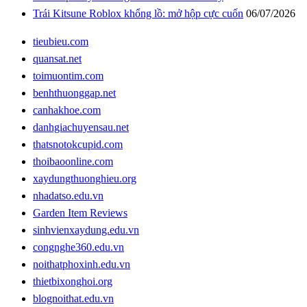
Trái Kitsune Roblox khổng lồ: mở hộp cực cuốn
06/07/2026
tieubieu.com
quansat.net
toimuontim.com
benhthuonggap.net
canhakhoe.com
danhgiachuyensau.net
thatsnotokcupid.com
thoibaoonline.com
xaydungthuonghieu.org
nhadatso.edu.vn
Garden Item Reviews
sinhvienxaydung.edu.vn
congnghe360.edu.vn
noithatphoxinh.edu.vn
thietbixonghoi.org
blognoithat.edu.vn