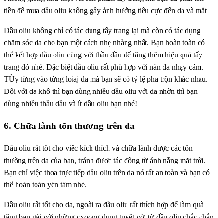
tiền để mua dầu oliu không gây ảnh hưởng tiêu cực đến da và mắt
Dầu oliu không chỉ có tác dụng tẩy trang lại mà còn có tác dụng
chăm sóc da cho bạn một cách nhẹ nhàng nhất. Bạn hoàn toàn có
thể kết hợp dầu oliu cùng với thầu dầu để tăng thêm hiệu quả tẩy
trang đó nhé. Đặc biệt dầu oliu rất phù hợp với nàn da nhạy cảm.
TÙy từng vào từng loiaj da mà bạn sẽ có tỷ lệ pha trộn khác nhau.
Đối với da khô thì bạn dùng nhiều dầu oliu với da nhờn thì bạn
dùng nhiều thầu dầu và ít dầu oliu bạn nhé!
6. Chữa lành tổn thương trên da
Dầu oliu rất tốt cho việc kích thích và chữa lành được các tổn
thường trên da của bạn, tránh được tác động từ ánh nắng mặt trời.
Bạn chỉ việc thoa trực tiếp dầu oliu trên da nó rất an toàn và bạn có
thể hoàn toàn yên tâm nhé.
Dầu oliu rất tốt cho da, ngoài ra đầu oliu rất thích hợp để làm quà
tặng bạn gái với những cxoong dụng tuyệt vời từ dầu oliu chắc chắn