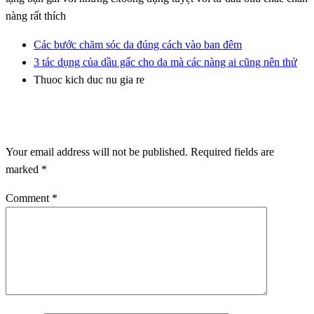
nàng rất thích
Các bước chăm sóc da đúng cách vào ban đêm
3 tác dụng của dầu gấc cho da mà các nàng ai cũng nên thử
Thuoc kich duc nu gia re
LEAVE A RESPONSE
Your email address will not be published.
Required fields are
marked
*
Comment
*