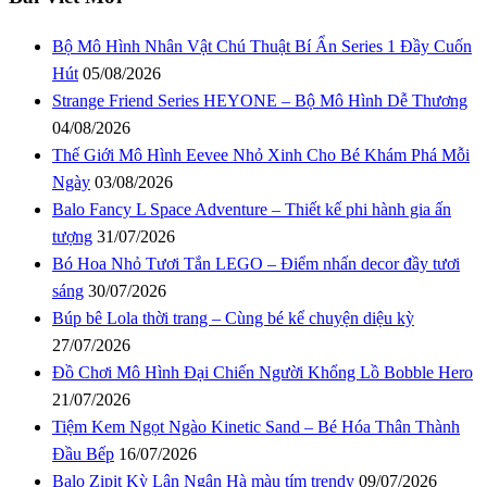
Bộ Mô Hình Nhân Vật Chú Thuật Bí Ẩn Series 1 Đầy Cuốn
Hút
05/08/2026
Strange Friend Series HEYONE – Bộ Mô Hình Dễ Thương
04/08/2026
Thế Giới Mô Hình Eevee Nhỏ Xinh Cho Bé Khám Phá Mỗi
Ngày
03/08/2026
Balo Fancy L Space Adventure – Thiết kế phi hành gia ấn
tượng
31/07/2026
Bó Hoa Nhỏ Tươi Tắn LEGO – Điểm nhấn decor đầy tươi
sáng
30/07/2026
Búp bê Lola thời trang – Cùng bé kể chuyện diệu kỳ
27/07/2026
Đồ Chơi Mô Hình Đại Chiến Người Khổng Lồ Bobble Hero
21/07/2026
Tiệm Kem Ngọt Ngào Kinetic Sand – Bé Hóa Thân Thành
Đầu Bếp
16/07/2026
Balo Zipit Kỳ Lân Ngân Hà màu tím trendy
09/07/2026