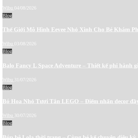
Wibu
04/08/2026
Blog
Thế Giới Mô Hình Eevee Nhỏ Xinh Cho Bé Khám P
Wibu
03/08/2026
Blog
Balo Fancy L Space Adventure – Thiết kế phi hành g
Wibu
31/07/2026
Blog
Bó Hoa Nhỏ Tươi Tắn LEGO – Điểm nhấn decor đầy
Wibu
30/07/2026
Blog
Búp bê Lola thời trang – Cùng bé kể chuyện diệu kỳ