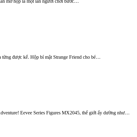
i lần mở hộp là một lần người chơi bước…
ưa từng được kể. Hộp bí mật Strange Friend cho bé…
i Adventure! Eevee Series Figures MX2045, thế giới ấy dường như…