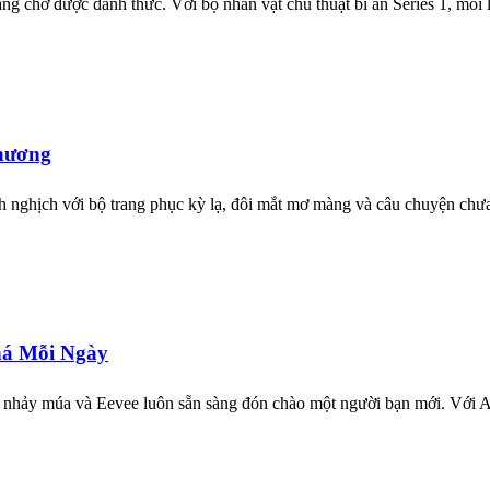
ang chờ được đánh thức. Với bộ nhân vật chú thuật bí ẩn Series 1, mỗ
hương
nh nghịch với bộ trang phục kỳ lạ, đôi mắt mơ màng và câu chuyện ch
há Mỗi Ngày
thể nhảy múa và Eevee luôn sẵn sàng đón chào một người bạn mới. Vớ