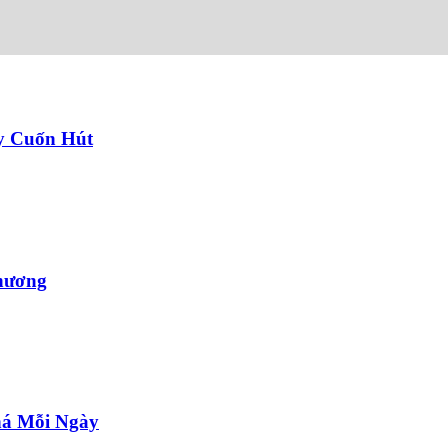
y Cuốn Hút
hương
há Mỗi Ngày