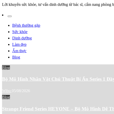
Lời khuyên sức khỏe, tư vấn dinh dưỡng từ bác sĩ, cẩm nang phòng b
Bệnh thường gặp
Sức khỏe
Dinh dưỡng
Làm đẹp
Ẩm thực
Blog
Blog
Bộ Mô Hình Nhân Vật Chú Thuật Bí Ẩn Series 1 Đầ
Wibu
05/08/2026
Blog
Strange Friend Series HEYONE – Bộ Mô Hình Dễ T