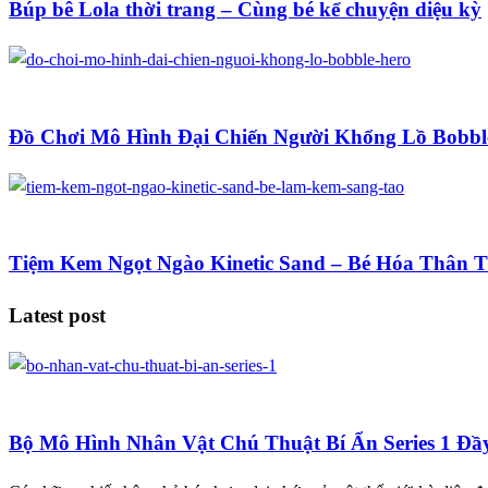
Búp bê Lola thời trang – Cùng bé kể chuyện diệu kỳ
Blog
Đồ Chơi Mô Hình Đại Chiến Người Khổng Lồ Bobbl
Blog
Tiệm Kem Ngọt Ngào Kinetic Sand – Bé Hóa Thân 
Latest post
Blog
Bộ Mô Hình Nhân Vật Chú Thuật Bí Ẩn Series 1 Đầ