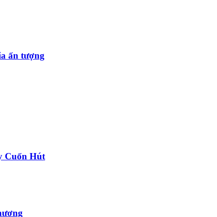
ia ấn tượng
y Cuốn Hút
hương