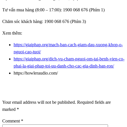
Tư vấn mua hàng (8:00 – 17:00):
1900 068 676
(Phím 1)
Chăm sóc khách hàng:
1900 068 676
(Phím 3)
Xem thêm:
https://giaiphap.org/mach-ban-cach-giam-dau-xuong-khop-o-
nguoi-cao-tuoi/
https://giaiphap.org/dich-vu-cham-nguoi-om-tai-benh-vien-co-
phai-la-giai-phap-toi-uu-danh-cho-cac-gia-dinh-ban-ron/
https://howleraudio.com/
LEAVE A RESPONSE
Your email address will not be published.
Required fields are
marked
*
Comment
*