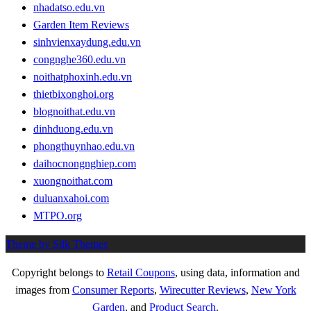
nhadatso.edu.vn
Garden Item Reviews
sinhvienxaydung.edu.vn
congnghe360.edu.vn
noithatphoxinh.edu.vn
thietbixonghoi.org
blognoithat.edu.vn
dinhduong.edu.vn
phongthuynhao.edu.vn
daihocnongnghiep.com
xuongnoithat.com
duluanxahoi.com
MTPO.org
Theme by Silk Themes
Copyright belongs to
Retail Coupons
, using data, information and
images from
Consumer Reports
,
Wirecutter Reviews
,
New York
Garden
, and
Product Search
.