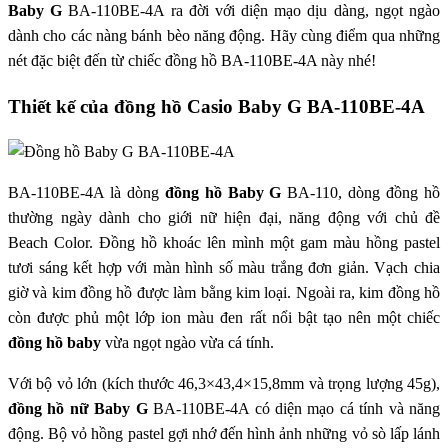
Baby G
BA-110BE-4A ra đời với diện mạo dịu dàng, ngọt ngào
dành cho các nàng bánh bèo năng động. Hãy cùng điểm qua những
nét đặc biệt đến từ chiếc đồng hồ BA-110BE-4A này nhé!
Thiết kế của đồng hồ Casio Baby G BA-110BE-4A
BA-110BE-4A là dòng
đồng hồ Baby G
BA-110, dòng đồng hồ
thường ngày dành cho giới nữ hiện đại, năng động với chủ đề
Beach Color. Đồng hồ khoác lên mình một gam màu hồng pastel
tươi sáng kết hợp với màn hình số màu trắng đơn giản. Vạch chia
giờ và kim đồng hồ được làm bằng kim loại. Ngoài ra, kim đồng hồ
còn được phủ một lớp ion màu đen rất nổi bật tạo nên một chiếc
đồng hồ baby
vừa ngọt ngào vừa cá tính.
Với bộ vỏ lớn (kích thước 46,3×43,4×15,8mm và trọng lượng 45g),
đồng hồ nữ Baby G
BA-110BE-4A có diện mạo cá tính và năng
động. Bộ vỏ hồng pastel gợi nhớ đến hình ảnh những vỏ sò lấp lánh