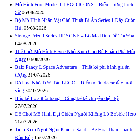
Mô Hình Ford Model T LEGO ICONS – Biểu Tượng Lịch
Sử
06/08/2026
Bộ Mô Hình Nhân Vật Chú Thuật Bí Ẩn Series 1 Đầy Cuốn
Hút
05/08/2026
Strange Friend Series HEYONE – Bộ Mô Hình Dễ Thương
04/08/2026
Thế Giới Mô Hình Eevee Nhỏ Xinh Cho Bé Khám Phá Mỗi
Ngày
03/08/2026
Balo Fancy L Space Adventure – Thiết kế phi hành gia ấn
tượng
31/07/2026
Bó Hoa Nhỏ Tươi Tắn LEGO – Điểm nhấn decor đầy tươi
sáng
30/07/2026
Búp bê Lola thời trang – Cùng bé kể chuyện diệu kỳ
27/07/2026
Đồ Chơi Mô Hình Đại Chiến Người Khổng Lồ Bobble Hero
21/07/2026
Tiệm Kem Ngọt Ngào Kinetic Sand – Bé Hóa Thân Thành
Đầu Bếp
16/07/2026