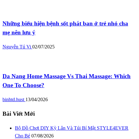
Bệnh thường gặp
Những biểu hiện bệnh sốt phát ban ở trẻ nhỏ cha
mẹ nên lưu ý
Nguyễn Tú Vi
02/07/2025
Bệnh thường gặp
Da Nang Home Massage Vs Thai Massage: Which
One To Choose?
binhtd.hust
13/04/2026
Bài Viết Mới
Bộ Đồ Chơi DIY Kỳ Lân Và Túi Bí Mật STYLE4EVER
Cho Bé
07/08/2026