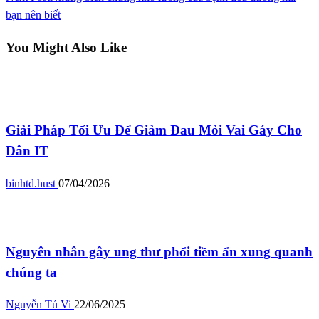
bạn nên biết
You Might Also Like
Bệnh thường gặp
Giải Pháp Tối Ưu Để Giảm Đau Mỏi Vai Gáy Cho
Dân IT
binhtd.hust
07/04/2026
Bệnh thường gặp
Nguyên nhân gây ung thư phổi tiềm ẩn xung quanh
chúng ta
Nguyễn Tú Vi
22/06/2025