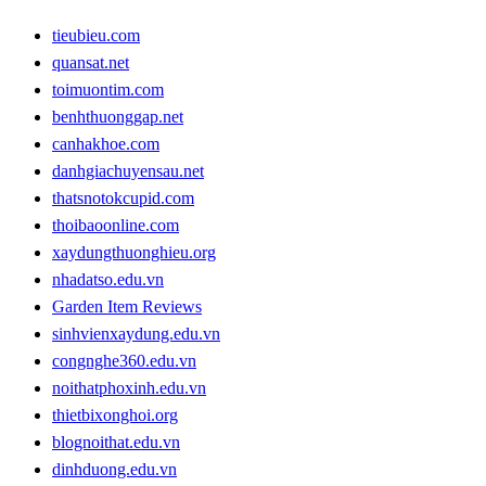
tieubieu.com
quansat.net
toimuontim.com
benhthuonggap.net
canhakhoe.com
danhgiachuyensau.net
thatsnotokcupid.com
thoibaoonline.com
xaydungthuonghieu.org
nhadatso.edu.vn
Garden Item Reviews
sinhvienxaydung.edu.vn
congnghe360.edu.vn
noithatphoxinh.edu.vn
thietbixonghoi.org
blognoithat.edu.vn
dinhduong.edu.vn